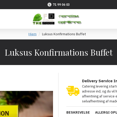
71 99 06 03
Hjem
Luksus Konfirmations Buffet
Luksus Konfirmations Buffet
Delivery Service I
Catering levering star
adresse ind, og du vil 
afhentning af service
selvafhentning af made
BESKRIVELSE
ALLERGI OP