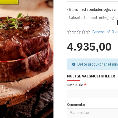
- Blinis med stenbiderrogn, syr
- Laksetartar med rødløg og k
- Rødvin marineret oksemørdb
Baseret på 0 vu
- Unghanebryst marineret i hv
- Varmrøget nordsølaks med di
4.935,00
- Små salvie stegte kartofler
- Speltkernesalat med fennikel
Dette produkt har et mi
- Salat med vandmelon, feta, s
- Hjertesalat, med blodappelsi
MULIGE VALGMULIGHEDER
ingefærdressing
Dato & Tid
- Italiensk osteanretning med
valnødder
- Friskbagt madbrød med rosma
Kommentar