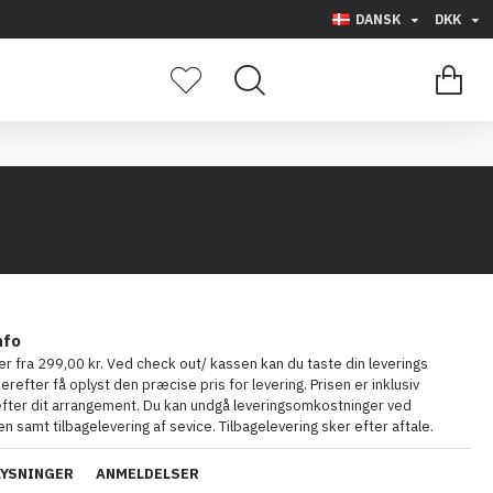
DANSK
DKK
0 vare(r) - 0,00
nfo
ter fra 299,00 kr. Ved check out/ kassen kan du taste din leverings
herefter få oplyst den præcise pris for levering. Prisen er inklusiv
 efter dit arrangement. Du kan undgå leveringsomkostninger ved
n samt tilbagelevering af sevice. Tilbagelevering sker efter aftale.
LYSNINGER
ANMELDELSER