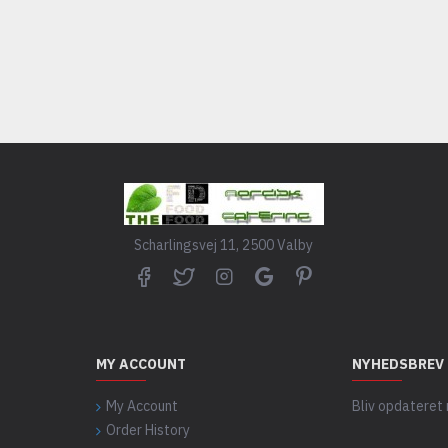
Scharlingsvej 11, 2500 Valby
MY ACCOUNT
NYHEDSBREV
My Account
Bliv opdateret
Order History