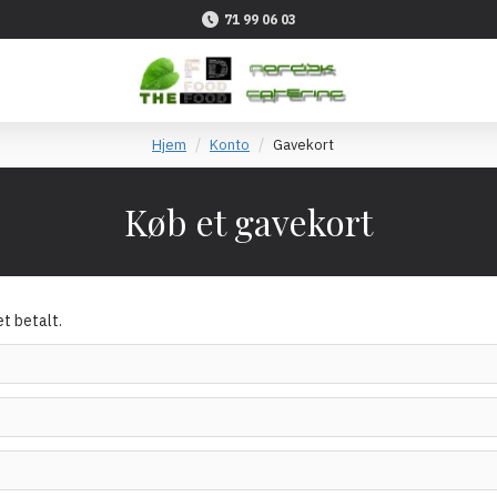
71 99 06 03
Hjem
Konto
Gavekort
Køb et gavekort
et betalt.