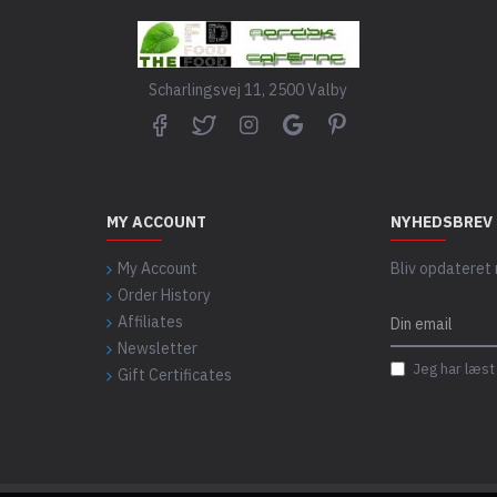
Scharlingsvej 11, 2500 Valby
MY ACCOUNT
NYHEDSBREV
My Account
Bliv opdateret
Order History
Affiliates
Newsletter
Jeg har læs
Gift Certificates