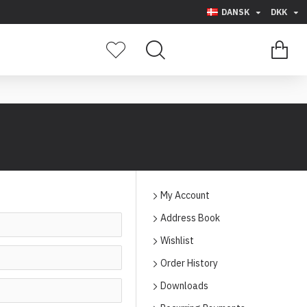
DANSK
DKK
0 vare(r) - 0,00
My Account
Address Book
Wishlist
Order History
Downloads