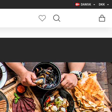
DANSK
DKK
0 vare(r) - 0,00