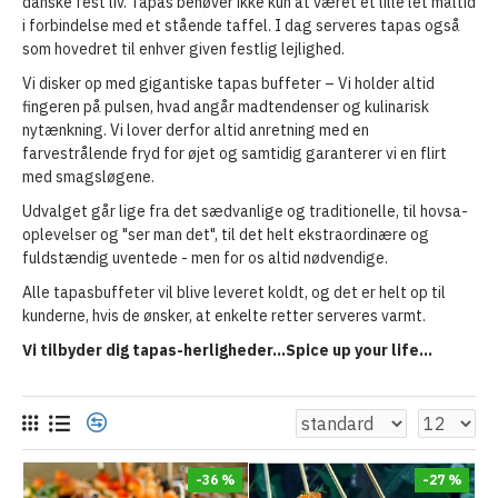
danske fest liv. Tapas behøver ikke kun at været et lille let måltid
i forbindelse med et stående taffel. I dag serveres tapas også
som hovedret til enhver given festlig lejlighed.
Vi disker op med gigantiske tapas buffeter – Vi holder altid
fingeren på pulsen, hvad angår madtendenser og kulinarisk
nytænkning. Vi lover derfor altid anretning med en
farvestrålende fryd for øjet og samtidig garanterer vi en flirt
med smagsløgene.
Udvalget går lige fra det sædvanlige og traditionelle, til hovsa-
oplevelser og "ser man det", til det helt ekstraordinære og
fuldstændig uventede - men for os altid nødvendige.
Alle tapasbuffeter vil blive leveret koldt, og det er helt op til
kunderne, hvis de ønsker, at enkelte retter serveres varmt.
Vi tilbyder dig tapas-herligheder...Spice up your life...
-36 %
-27 %