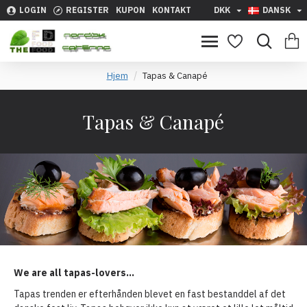
LOGIN
REGISTER
KUPON
KONTAKT
DKK
DANSK
Hjem
Tapas & Canapé
Tapas & Canapé
We are all tapas-lovers…
Tapas trenden er efterhånden blevet en fast bestanddel af det