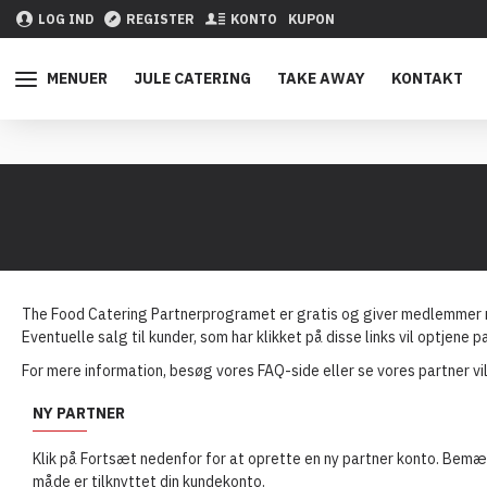
LOG IND
REGISTER
KONTO
KUPON
MENUER
JULE CATERING
TAKE AWAY
KONTAKT
The Food Catering Partnerprogramet er gratis og giver medlemmer mu
Eventuelle salg til kunder, som har klikket på disse links vil optjene 
For mere information, besøg vores FAQ-side eller se vores partner vi
NY PARTNER
Klik på Fortsæt nedenfor for at oprette en ny partner konto. Bemær
måde er tilknyttet din kundekonto.