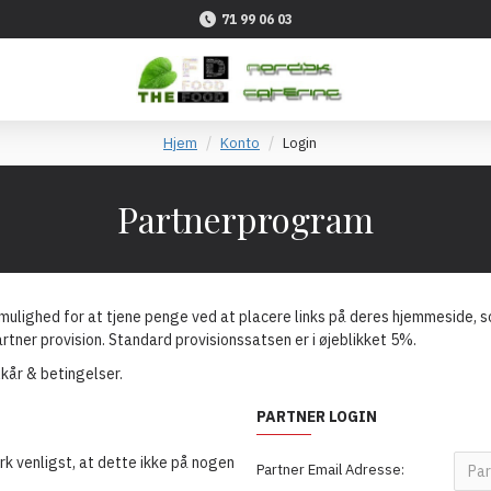
71 99 06 03
Hjem
Konto
Login
Partnerprogram
lighed for at tjene penge ved at placere links på deres hjemmeside, so
partner provision. Standard provisionssatsen er i øjeblikket 5%.
lkår & betingelser.
PARTNER LOGIN
k venligst, at dette ikke på nogen
Partner Email Adresse: