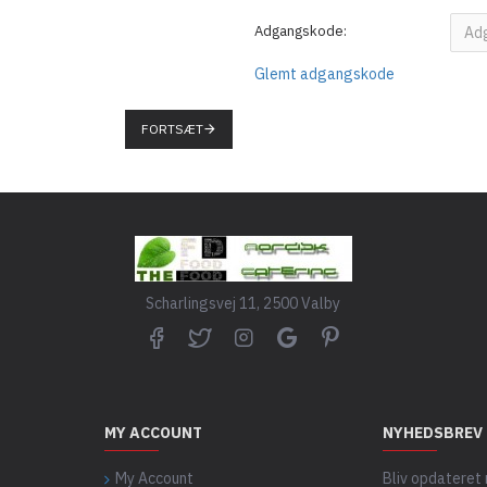
Adgangskode:
Glemt adgangskode
FORTSÆT
Scharlingsvej 11, 2500 Valby
MY ACCOUNT
NYHEDSBREV
My Account
Bliv opdateret