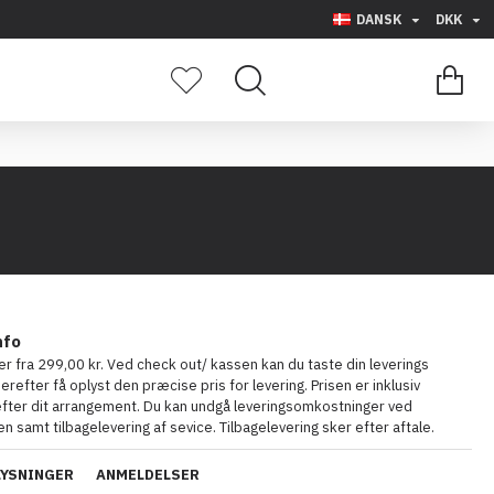
DANSK
DKK
0 vare(r) - 0,00
nfo
ter fra 299,00 kr. Ved check out/ kassen kan du taste din leverings
herefter få oplyst den præcise pris for levering. Prisen er inklusiv
 efter dit arrangement. Du kan undgå leveringsomkostninger ved
n samt tilbagelevering af sevice. Tilbagelevering sker efter aftale.
LYSNINGER
ANMELDELSER