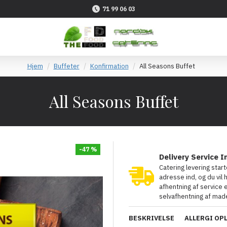
71 99 06 03
Hjem
Buffeter
Konfirmation
All Seasons Buffet
All Seasons Buffet
-47 %
Delivery Service I
Catering levering star
adresse ind, og du vil 
afhentning af service
selvafhentning af made
BESKRIVELSE
ALLERGI OP