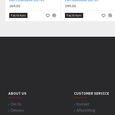
Den Eksklusive Buffet
Den Klassiske Buffet
269,00
299,00
Føj til kurv
Føj til kurv
ABOUT US
CUSTOMER SERVICE
Om Os
Kontakt
Delivery
Afbestilling