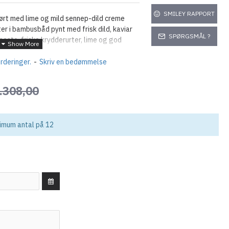
SMILEY RAPPORT
ørt med lime og mild sennep-dild creme
r i bambusbåd pynt med frisk dild, kaviar
SPØRGSMÅL ?
esto, friske krydderurter, lime og god
ineret med friske krydderurter
rderinger.
-
Skriv en bedømmelse
sauce med frisk estragon
kværnet citronpeber, havsalt, frisk timian
.308,00
e
inaigrette, rød piment, krydderfeta,
olsikkekerner
nimum antal på 12
ge pyntet med friske bær
krydret smør