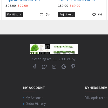
Supreme Italiensk Buffet
Luksus Mexicansk Buffet
325,00
399,00
189,00
369,00
Føj til kurv
Føj til kurv
Scharlingsvej 11, 2500 Valby
MY ACCOUNT
NYHEDSBREV
My Account
Bliv opdateret
Order History