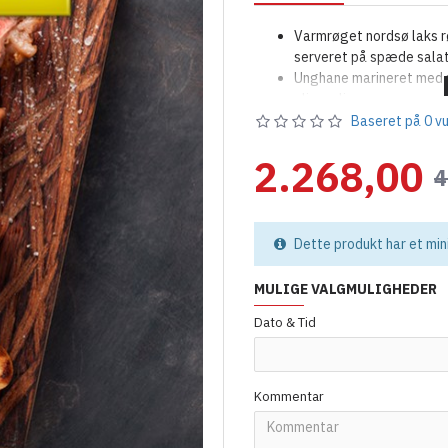
Varmrøget nordsø laks r
serveret på spæde salate
Unghane marineret med p
olivenolie
Rosastegt oksefilet mar
Baseret på 0 vu
Den klassiske bearnaise
2.268,00
Petit kartofler med frisk
4
og koldpresset olivenoli
Haricots verts med æblev
rødløg og soya ristede s
Dette produkt har et mi
Rig chokolademousse-ka
Friskbagt madbrød med 
MULIGE VALGMULIGHEDER
Dato & Tid
Kommentar