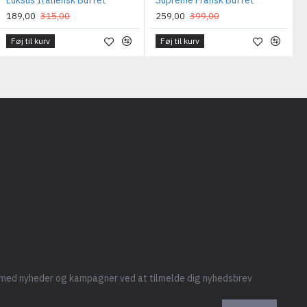
Luksus Italiensk Buffet
Supreme Fransk Buffet
189,00
315,00
259,00
399,00
Føj til kurv
Føj til kurv
 med nyheder og kampagner ved at tilmelde dig nyhedsbrev