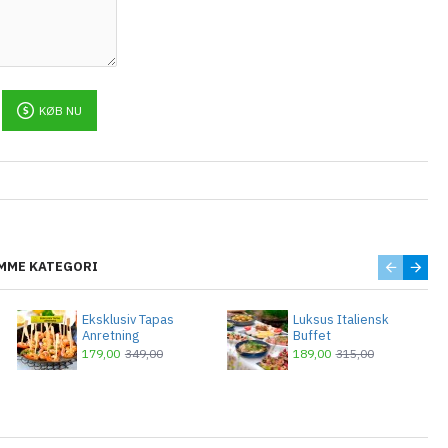
KØB NU
MME KATEGORI
Eksklusiv Tapas
Luksus Italiensk
Anretning
Buffet
179,00
349,00
189,00
315,00