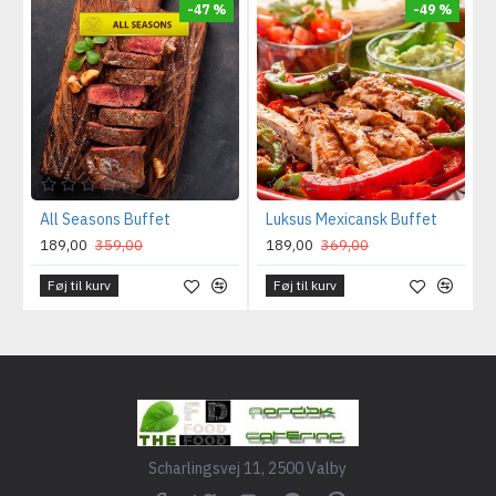
-47 %
-49 %
All Seasons Buffet
Luksus Mexicansk Buffet
189,00
359,00
189,00
369,00
Føj til kurv
Føj til kurv
Scharlingsvej 11, 2500 Valby