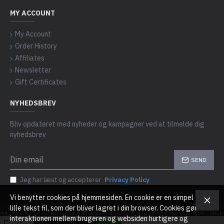
MY ACCOUNT
My Account
Order History
Affiliates
Newsletter
Gift Certificates
NYHEDSBREV
Bliv opdateret med nyheder og kampagner ved at tilmelde dig
nyhedsbrev
SEND
Jeg har læst og accepterer
Privacy Policy
Vi benytter cookies på hjemmesiden. En cookie er en simpel
lille tekst fil, som der bliver lagret i din browser. Cookies gør
24, The Food Catering, All Rights Reserved. Created & Designed by Web
interaktionen mellem brugeren og websiden hurtigere og