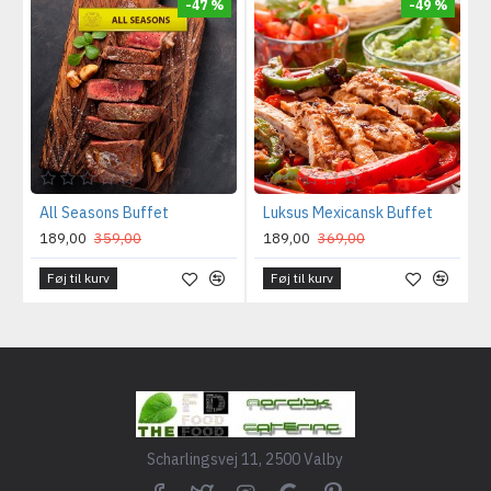
-47 %
-49 %
All Seasons Buffet
Luksus Mexicansk Buffet
189,00
359,00
189,00
369,00
Føj til kurv
Føj til kurv
Scharlingsvej 11, 2500 Valby