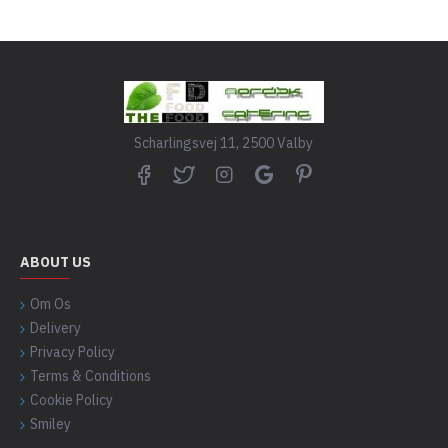
Scharlingsvej 11, 2500 Valby
ABOUT US
Om Os
Delivery
Privacy Policy
Terms & Conditions
Cookie Policy
Smiley