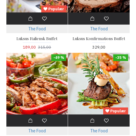
Populær
The Food
The Food
Luksus Italiensk Buffet
Luksus Konfirmations Buffet
189,00
315,00
329,00
-49 %
-35 %
Populær
The Food
The Food