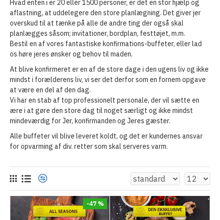
Hvad enten i er 20 eller 1500 personer, er det en stor hjælp og
aflastning, at uddelegere den store planlægning. Det giver jer
overskud til at tænke på alle de andre ting der også skal
planlægges såsom; invitationer, bordplan, festtøjet, m.m.
Bestil en af vores fantastiske konfirmations-buffeter, eller lad
os høre jeres ønsker og behov til maden.
At blive konfirmeret er en af de store dage i den ugens liv og ikke
mindst i forælderens liv, vi ser det derfor som en fornem opgave
at være en del af den dag.
Vi har en stab af top professionelt personale, der vil sætte en
ære i at gøre den store dag til noget særligt og ikke mindst
mindeværdig for Jer, konfirmanden og Jeres gæster.
Alle buffeter vil blive leveret koldt, og det er kundernes ansvar
for opvarming af div. retter som skal serveres varm.
-47 %